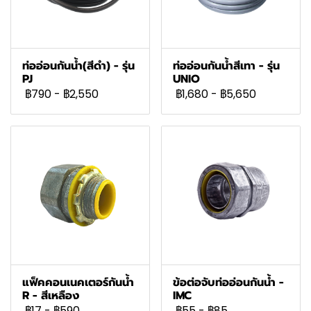
ท่ออ่อนกันน้ำ(สีดำ) - รุ่น
ท่ออ่อนกันน้ำสีเทา - รุ่น
PJ
UNIO
฿790
-
฿2,550
฿1,680
-
฿5,650
แฟ็คคอนเนคเตอร์กันน้ำ
ข้อต่อจับท่ออ่อนกันน้ำ -
R - สีเหลือง
IMC
฿17
-
฿590
฿55
-
฿85