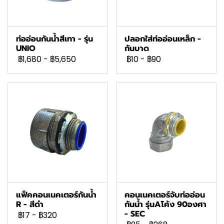
ท่ออ่อนกันน้ำสีเทา - รุ่น
ปลอกใส่ท่ออ่อนเหล็ก -
UNIO
กันบาด
฿1,680
-
฿5,650
฿10
-
฿90
แฟ็คคอนเนคเตอร์กันน้ำ
คอนเนคเตอร์จับท่ออ่อน
R - สีดำ
กันน้ำ รุ่นAโค้ง 90องศา
- SEC
฿17
-
฿320