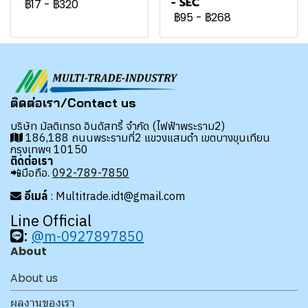
- SEC
฿17
-
฿320
฿95
-
฿268
ติดต่อเรา/Contact us
บริษัท มัลติเทรด อินดัสทรี้ จำกัด (ไฟฟ้าพระราม2)
186,188 ถนนพระรามที่2 แขวงแสมดำ เขตบางขุนเทียน
กรุงเทพฯ 10150
ติดต่อเรา
📲มือถือ.
092-789-7850
อีเมล์
: Multitrade.idt@gmail.com
Line Official
:
@m-0927897850
About
About us
ผลงานของเรา