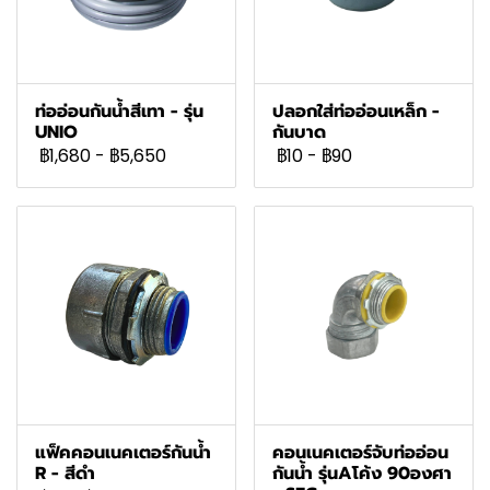
ท่ออ่อนกันน้ำสีเทา - รุ่น
ปลอกใส่ท่ออ่อนเหล็ก -
UNIO
กันบาด
฿1,680
-
฿5,650
฿10
-
฿90
แฟ็คคอนเนคเตอร์กันน้ำ
คอนเนคเตอร์จับท่ออ่อน
R - สีดำ
กันน้ำ รุ่นAโค้ง 90องศา