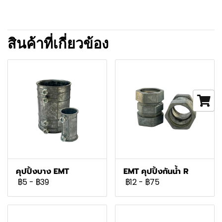
สินค้าที่เกี่ยวข้อง
คุปปิ้งบาง EMT
EMT คุปปิ้งกันน้ำ R
฿5
-
฿39
฿12
-
฿75