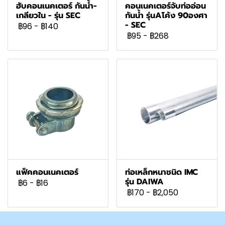
ฮับคอนเนคเตอร์ กันน้ำ-
คอนเนคเตอร์จับท่ออ่อน
เกลียวใน - รุ่น SEC
กันน้ำ รุ่นAโค้ง 90องศา
- SEC
฿96
-
฿140
฿95
-
฿268
แฟ็คคอนเนคเตอร์
ท่อเหล็กหนาชนิด IMC
รุ่น DAIWA
฿6
-
฿16
฿170
-
฿2,050