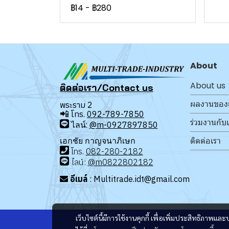
฿14
-
฿280
About
About us
ติดต่อเรา/Contact us
ผลงานของ
พระราม 2
📲
โทร.
092-789-7850
ร่วมงานกับ
ไลน์:
@m-0927897850
ติดต่อเรา
เอกชัย กาญจนาภิเษก
โทร
.
08
2-280-2182
ไลน์:
@m0822802182
อีเมล์
: Multitrade.idt@gmail.com
เว็บไซต์นี้มีการใช้งานคุกกี้ เพื่อเพิ่มประสิทธิภาพ