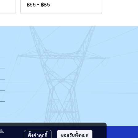
฿55
-
฿85
ติม
ตั้งค่าคุกกี้
ยอมรับทั้งหมด