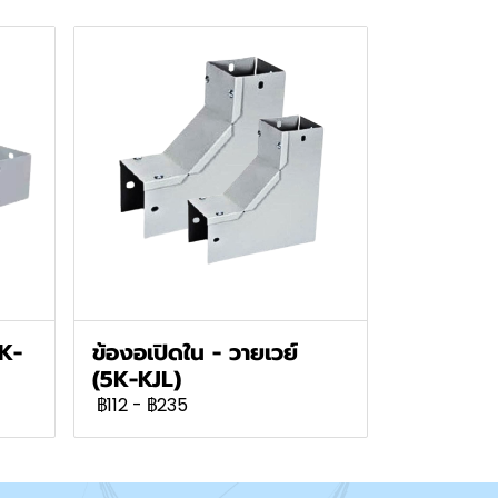
5K-
ข้องอเปิดใน - วายเวย์
(5K-KJL)
฿112
-
฿235