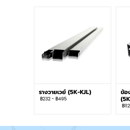
รางวายเวย์ (5K-KJL)
ข้อ
(5K
฿232
-
฿495
฿112