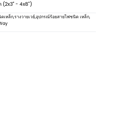
ด (2x3" - 4x8")
ิดเหล็ก
,
รางวายเวย์
,
อุปกรณ์ร้อยสายไฟชนิด เหล็ก
,
eWay