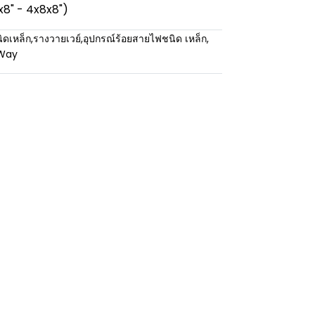
x8" - 4x8x8")
ิดเหล็ก
,
รางวายเวย์
,
อุปกรณ์ร้อยสายไฟชนิด เหล็ก
,
eWay