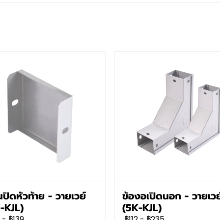
นปิดหัวท้าย - วายเวย์
ข้องอเปิดนอก - วายเวย
-KJL)
(5K-KJL)
-
฿139
฿112
-
฿235