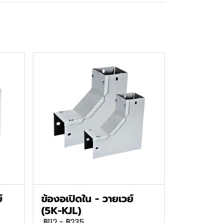
์
ข้องอเปิดใน - วายเวย์
(5K-KJL)
฿112
-
฿235