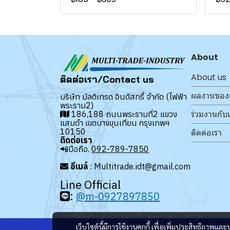
About
About us
ติดต่อเรา/Contact us
ผลงานของ
บริษัท มัลติเทรด อินดัสทรี้ จำกัด (ไฟฟ้า
พระราม2)
ร่วมงานกับ
186,188 ถนนพระรามที่2 แขวง
แสมดำ เขตบางขุนเทียน กรุงเทพฯ
10150
ติดต่อเรา
ติดต่อเรา
📲มือถือ.
092-789-7850
อีเมล์
: Multitrade.idt@gmail.com
Line Official
:
@m-0927897850
เว็บไซต์นี้มีการใช้งานคุกกี้ เพื่อเพิ่มประสิทธิภาพ