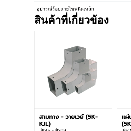
อุปกรณ์ร้อยสายไชฟนิดเหล็ก
สินค้าที่เกี่ยวข้อง
สามทาง - วายเวย์ (5K-
แผ่
KJL)
(5K
฿185
-
฿309
฿52