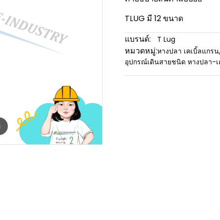
TLUG มี 12 ขนาด
แบรนด์:
T Lug
หมวดหมู่:
หางปลา เคเบิ้ลแกรน
อุปกรณ์เดินสายชนิด หางปลา-เ
m