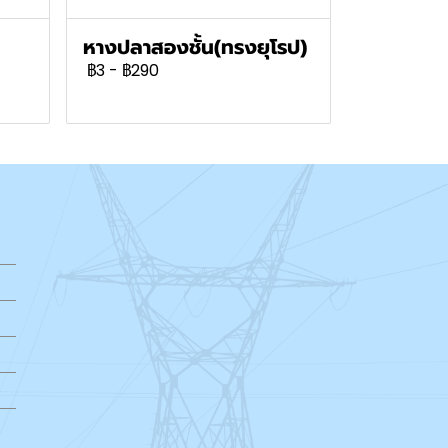
หางปลาสองชั้น(ทรงยุโรป)
฿3
-
฿290