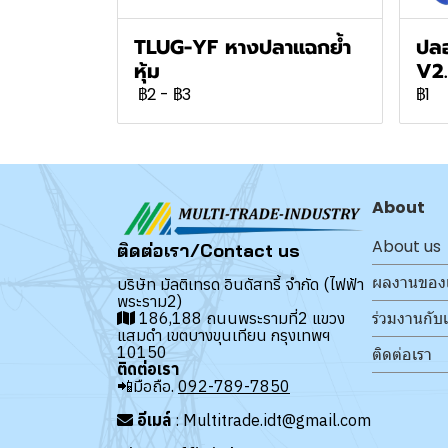
TLUG-YF หางปลาแฉกย้ำ
ปลอ
หุ้ม
V2
฿2
-
฿3
฿1
About
About us
ติดต่อเรา/Contact us
ผลงานของ
บริษัท มัลติเทรด อินดัสทรี้ จำกัด (ไฟฟ้า
พระราม2)
ร่วมงานกับ
186,188 ถนนพระรามที่2 แขวง
แสมดำ เขตบางขุนเทียน กรุงเทพฯ
10150
ติดต่อเรา
ติดต่อเรา
📲มือถือ.
092-789-7850
อีเมล์
: Multitrade.idt@gmail.com