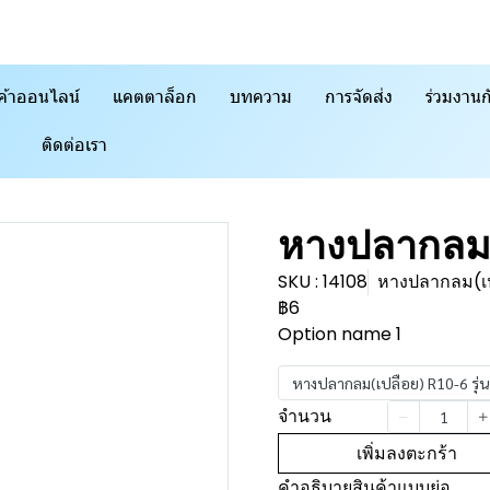
ค้าออนไลน์
แคตตาล็อก
บทความ
การจัดส่ง
ร่วมงานก
ติดต่อเรา
หางปลากลม(
SKU : 14108
หางปลากลม(เป
฿6
Option name 1
หางปลากลม(เปลือย) R10-6 รุ่น
จำนวน
เพิ่มลงตะกร้า
คำอธิบายสินค้าแบบย่อ