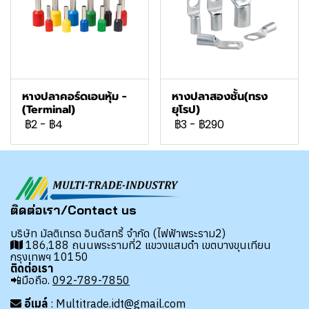
หางปลาคอร์ดเอนหุ้ม -
หางปลาสองชั้น(ทรง
(Terminal)
ยุโรป)
฿2
-
฿4
฿3
-
฿290
ติดต่อเรา/Contact us
บริษัท มัลติเทรด อินดัสทรี้ จำกัด (ไฟฟ้าพระราม2)
186,188 ถนนพระรามที่2 แขวงแสมดำ เขตบางขุนเทียน
กรุงเทพฯ 10150
ติดต่อเรา
📲มือถือ.
092-789-7850
อีเมล์
: Multitrade.idt@gmail.com