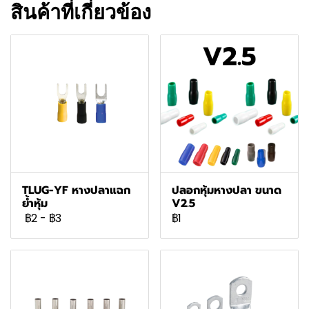
สินค้าที่เกี่ยวข้อง
TLUG-YF หางปลาแฉก
ปลอกหุ้มหางปลา ขนาด
ย้ำหุ้ม
V2.5
฿2
-
฿3
฿1