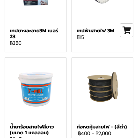
เทปยางละลาย3M เบอร์
เทปพันสายไฟ 3M
23
฿15
฿350
น้ำยาร้อยสายไฟสีขาว
ท่อหดหุ้มสายไฟ - (สีดำ)
(ขนาด 1 แกลลอน)
฿400
-
฿2,000