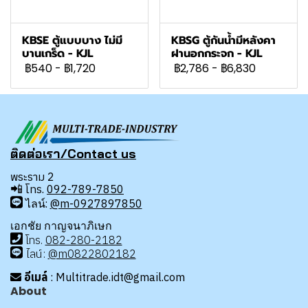
KBSE ตู้แบบบาง ไม่มี
KBSG ตู้กันน้ำมีหลังคา
บานเกร็ด - KJL
ฝานอกกระจก - KJL
฿540
-
฿1,720
฿2,786
-
฿6,830
ติดต่อเรา/Contact us
พระราม 2
📲
โทร.
092-789-7850
ไลน์:
@m-0927897850
เอกชัย กาญจนาภิเษก
โทร
.
08
2-280-2182
ไลน์:
@m0822802182
อีเมล์
: Multitrade.idt@gmail.com
About