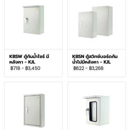
KBSW ตู้กันน้ำไซร์ มี
KBSN ตู้สวิทซ์บอร์ดกัน
หลังคา - KJL
น้ำไม่มีหลังคา - KJL
฿718
-
฿3,450
฿822
-
฿3,268