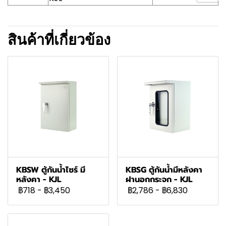
สินค้าที่เกี่ยวข้อง
KBSW ตู้กันน้ำไซร์ มี
KBSG ตู้กันน้ำมีหลังคา
หลังคา - KJL
ฝานอกกระจก - KJL
฿718
-
฿3,450
฿2,786
-
฿6,830