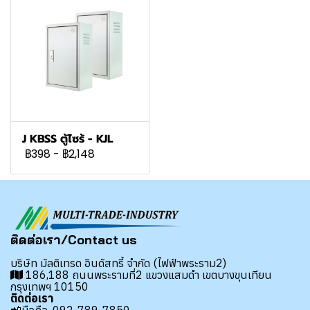
J KBSS ตู้ไซร้ - KJL
฿398
-
฿2,148
ติดต่อเรา/Contact us
บริษัท มัลติเทรด อินดัสทรี้ จำกัด (ไฟฟ้าพระราม2)
186,188 ถนนพระรามที่2 แขวงแสมดำ เขตบางขุนเทียน
กรุงเทพฯ 10150
ติดต่อเรา