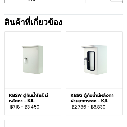
สินค้าที่เกี่ยวข้อง
KBSW ตู้กันน้ำไซร์ มี
KBSG ตู้กันน้ำมีหลังคา
หลังคา - KJL
ฝานอกกระจก - KJL
฿718
-
฿3,450
฿2,786
-
฿6,830