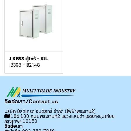
J KBSS ตู้ไซร้ - KJL
฿398
-
฿2,148
ติดต่อเรา/Contact us
บริษัท มัลติเทรด อินดัสทรี้ จำกัด (ไฟฟ้าพระราม2)
186,188 ถนนพระรามที่2 แขวงแสมดำ เขตบางขุนเทียน
กรุงเทพฯ 10150
ติดต่อเรา