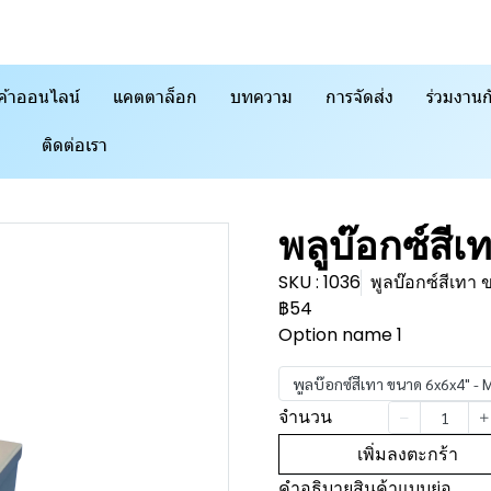
ค้าออนไลน์
แคตตาล็อก
บทความ
การจัดส่ง
ร่วมงานก
ติดต่อเรา
พลูบ๊อกซ์สี
SKU : 1036
พูลบ๊อกซ์สีเทา
฿54
Option name 1
พูลบ๊อกซ์สีเทา ขนาด 6x6x4" - 
จำนวน
เพิ่มลงตะกร้า
คำอธิบายสินค้าแบบย่อ