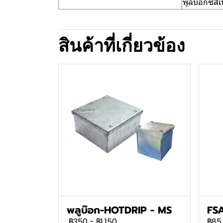
พูลบ๊อกซ์สี
สินค้าที่เกี่ยวข้อง
พลูบ๊อก-HOTDRIP - MS
FS
฿350
-
฿1,150
฿85