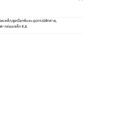
ิดเหล็ก
,
พูลบ๊อกซ์และอุปกรณ์พักสาย
,
้ไฟ-กล่องเหล็ก KJL