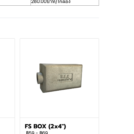
280.00บาท/1กล่อง
FS BOX (2x4")
฿59
-
฿69