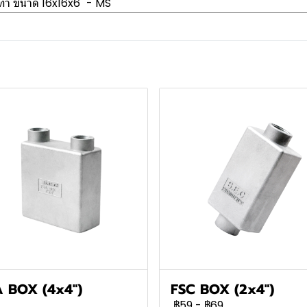
เทา ขนาด 16x16x6" - MS
A BOX (4x4")
FSC BOX (2x4")
฿59
-
฿69