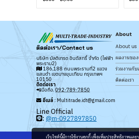
About
About us
ติดต่อเรา/Contact us
ผลงานของ
บริษัท มัลติเทรด อินดัสทรี้ จำกัด (ไฟฟ้า
พระราม2)
ร่วมงานกับ
186,188 ถนนพระรามที่2 แขวง
แสมดำ เขตบางขุนเทียน กรุงเทพฯ
10150
ติดต่อเรา
ติดต่อเรา
📲มือถือ.
092-789-7850
อีเมล์
: Multitrade.idt@gmail.com
Line Official
:
@m-0927897850
เว็บไซต์นี้มีการใช้งานคุกกี้ เพื่อเพิ่มประสิทธิภาพ