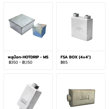
พลูบ๊อก-HOTDRIP - MS
FSA BOX (4x4")
฿350
-
฿1,150
฿85