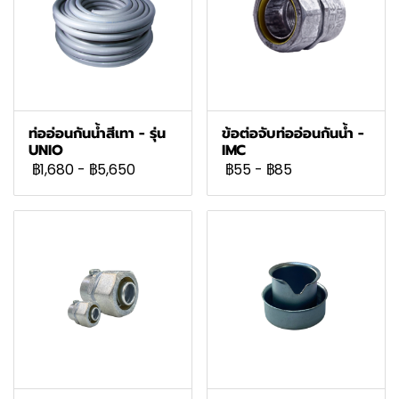
ท่ออ่อนกันน้ำสีเทา - รุ่น
ข้อต่อจับท่ออ่อนกันน้ำ -
UNIO
IMC
฿1,680
-
฿5,650
฿55
-
฿85