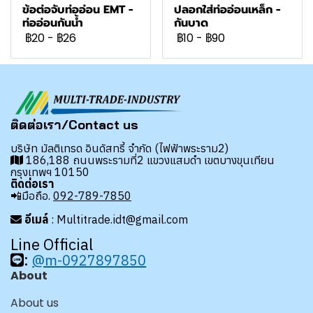
ข้อต่อจับท่ออ่อน EMT -
ปลอกใส่ท่ออ่อนเหล็ก -
ท่ออ่อนกันน้ำ
กันบาด
฿20
-
฿26
฿10
-
฿90
ติดต่อเรา/Contact us
บริษัท มัลติเทรด อินดัสทรี้ จำกัด (ไฟฟ้าพระราม2)
186,188 ถนนพระรามที่2 แขวงแสมดำ เขตบางขุนเทียน
กรุงเทพฯ 10150
ติดต่อเรา
📲มือถือ.
092-789-7850
อีเมล์
: Multitrade.idt@gmail.com
Line Official
:
@m-0927897850
About
About us