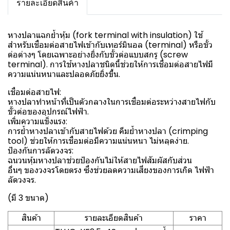
รายละเอียดสินค้า
หางปลาแฉกย้ำหุ้ม (fork terminal with insulation) ใช้
สำหรับเชื่อมต่อสายไฟเข้ากับเทอร์มินอล (terminal) หรือขั้ว
ต่อต่างๆ โดยเฉพาะอย่างยิ่งกับขั้วต่อแบบสกรู (screw
terminal). การใช้หางปลาชนิดนี้ช่วยให้การเชื่อมต่อสายไฟมี
ความแน่นหนาและปลอดภัยยิ่งขึ้น.
เชื่อมต่อสายไฟ:
หางปลาทำหน้าที่เป็นตัวกลางในการเชื่อมต่อระหว่างสายไฟกับ
ขั้วต่อของอุปกรณ์ไฟฟ้า.
เพิ่มความแข็งแรง:
การย้ำหางปลาเข้ากับสายไฟด้วย คีมย้ำหางปลา (crimping
tool) ช่วยให้การเชื่อมต่อมีความแน่นหนา ไม่หลุดง่าย.
ป้องกันการลัดวงจร:
ฉนวนหุ้มหางปลาช่วยป้องกันไม่ให้สายไฟสัมผัสกับส่วน
อื่นๆ ของวงจรโดยตรง ซึ่งช่วยลดความเสี่ยงของการเกิด ไฟฟ้า
ลัดวงจร.
(มี 3 ขนาด)
สินค้า
รายละเอียดสินค้า
ราคา