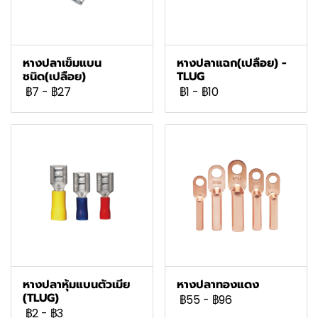
หางปลาเข็มแบน
หางปลาแฉก(เปลือย) -
ชนิด(เปลือย)
TLUG
฿7
-
฿27
฿1
-
฿10
หางปลาหุ้มแบนตัวเมีย
หางปลาทองแดง
(TLUG)
฿55
-
฿96
฿2
-
฿3