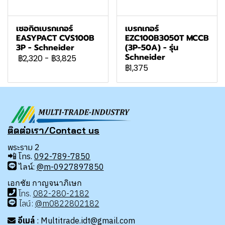
เซอกิตเบรกเกอร์
เบรกเกอร์
EASYPACT CVS100B
EZC100B3050T MCCB
3P - Schneider
(3P-50A) - รุ่น
Schneider
฿2,320
-
฿3,825
฿1,375
ติดต่อเรา/Contact us
พระราม 2
📲
โทร.
092-789-7850
ไลน์:
@m-0927897850
เอกชัย กาญจนาภิเษก
โทร
.
08
2-280-2182
ไลน์:
@m0822802182
อีเมล์
: Multitrade.idt@gmail.com