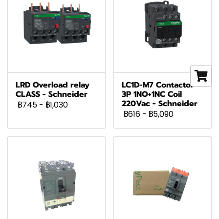
LRD Overload relay
LC1D-M7 Contactor
CLASS - Schneider
3P 1NO+1NC Coil
220Vac - Schneider
฿745
-
฿1,030
฿616
-
฿5,090