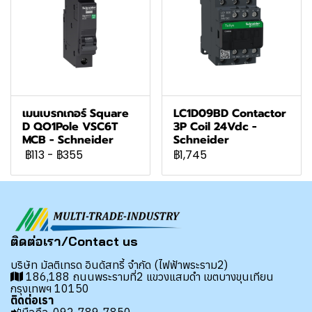
เมนเบรกเกอร์ Square
LC1D09BD Contactor
D QO1Pole VSC6T
3P Coil 24Vdc -
MCB - Schneider
Schneider
฿113
-
฿355
฿1,745
ติดต่อเรา/Contact us
บริษัท มัลติเทรด อินดัสทรี้ จำกัด (ไฟฟ้าพระราม2)
186,188 ถนนพระรามที่2 แขวงแสมดำ เขตบางขุนเทียน
กรุงเทพฯ 10150
ติดต่อเรา