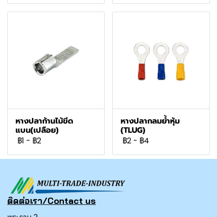
หางปลาก้านไม้ขีด
หางปลากลมย้ำหุ้ม
แบน(เปลือย)
(TLUG)
฿1
-
฿2
฿2
-
฿4
ติดต่อเรา/Contact us