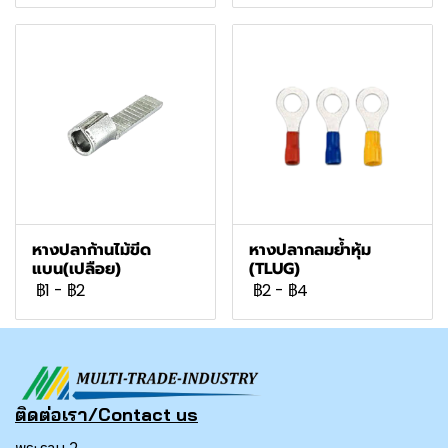
หางปลาก้านไม้ขีด
หางปลากลมย้ำหุ้ม
แบน(เปลือย)
(TLUG)
฿1
-
฿2
฿2
-
฿4
ติดต่อเรา/Contact us