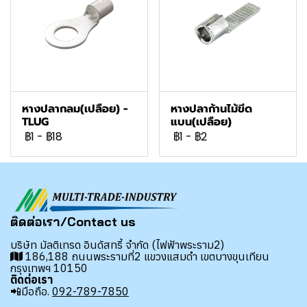
หางปลากลม(เปลือย) -
หางปลาก้านไม้ขีด
TLUG
แบน(เปลือย)
฿1
-
฿18
฿1
-
฿2
ติดต่อเรา/Contact us
บริษัท มัลติเทรด อินดัสทรี้ จำกัด (ไฟฟ้าพระราม2)
186,188 ถนนพระรามที่2 แขวงแสมดำ เขตบางขุนเทียน
กรุงเทพฯ 10150
ติดต่อเรา
📲มือถือ.
092-789-7850