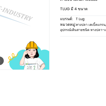
TLUG มี 4 ขนาด
แบรนด์:
T Lug
หมวดหมู่:
หางปลา เคเบิ้ลแกรน
อุปกรณ์เดินสายชนิด หางปลา-เ
m