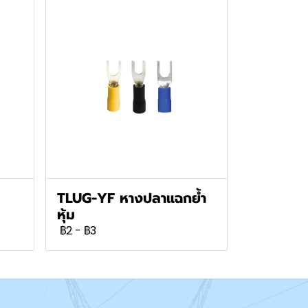
TLUG-YF หางปลาแฉกย้ำ
หุ้ม
฿2
-
฿3