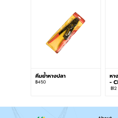
คีมย้ำหางปลา
หาง
- C
฿450
฿12