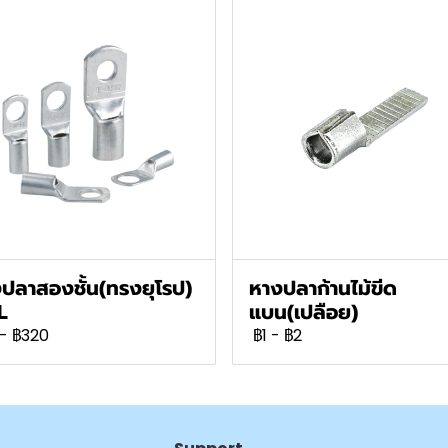
ปลาสองชั้น(ทรงยุโรป)
หางปลาก้านไม้ขีด
L
แบน(เปลือย)
-
฿320
฿1
-
฿2