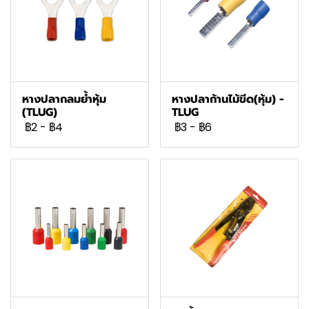
หางปลากลมย้ำหุ้ม
หางปลาก้านไม้ขีด(หุ้ม) -
(TLUG)
TLUG
฿2
-
฿4
฿3
-
฿6