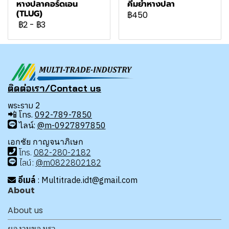
หางปลาคอร์ดเอน
คีมย้ำหางปลา
(TLUG)
฿450
฿2
-
฿3
ติดต่อเรา/Contact us
พระราม 2
📲
โทร.
092-789-7850
ไลน์:
@m-0927897850
เอกชัย กาญจนาภิเษก
โทร
.
08
2-280-2182
ไลน์:
@m0822802182
อีเมล์
: Multitrade.idt@gmail.com
About
About us
ผลงานของเรา