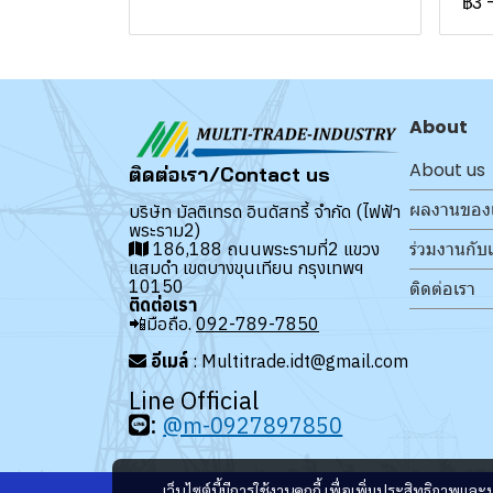
฿3
About
About us
ติดต่อเรา/Contact us
ผลงานของ
บริษัท มัลติเทรด อินดัสทรี้ จำกัด (ไฟฟ้า
พระราม2)
ร่วมงานกับ
186,188 ถนนพระรามที่2 แขวง
แสมดำ เขตบางขุนเทียน กรุงเทพฯ
10150
ติดต่อเรา
ติดต่อเรา
📲มือถือ.
092-789-7850
อีเมล์
: Multitrade.idt@gmail.com
Line Official
:
@m-0927897850
เว็บไซต์นี้มีการใช้งานคุกกี้ เพื่อเพิ่มประสิทธิภาพ