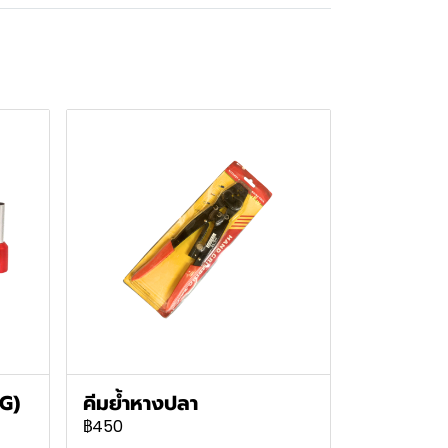
G)
คีมย้ำหางปลา
฿450