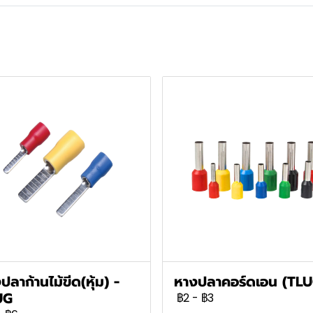
ปลาก้านไม้ขีด(หุ้ม) -
หางปลาคอร์ดเอน (TLU
UG
฿2
-
฿3