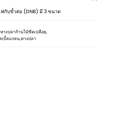
ฟกับขั้วต่อ (DNB) มี 3 ขนาด
,
หางปลาก้านไม้ขีดเปลือย
,
คเบิ้ลแกลน
,
หางปลา