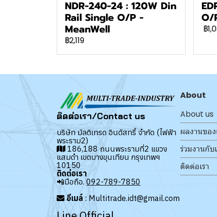
NDR-240-24 : 120W Din
EDR
Rail Single O/P -
O/P
MeanWell
฿1,
฿2,119
About
About us
ติดต่อเรา/Contact us
ผลงานของ
บริษัท มัลติเทรด อินดัสทรี้ จำกัด (ไฟฟ้า
พระราม2)
ร่วมงานกับ
186,188 ถนนพระรามที่2 แขวง
แสมดำ เขตบางขุนเทียน กรุงเทพฯ
10150
ติดต่อเรา
ติดต่อเรา
📲มือถือ.
092-789-7850
อีเมล์
: Multitrade.idt@gmail.com
Line Official