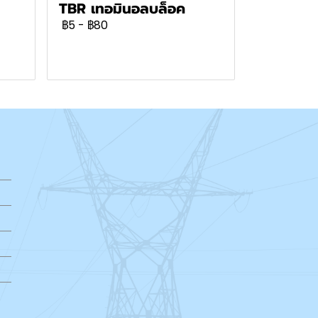
TBR เทอมินอลบล็อค
฿5
-
฿80