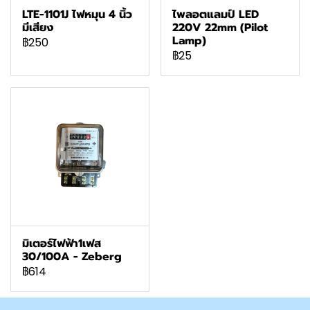
LTE-1101J ไฟหมุน 4 นิ้ว
ไพลอตแลมป์ LED
มีเสียง
220V 22mm (Pilot
Lamp)
฿250
฿25
มิเตอร์ไฟฟ้า1เฟส
30/100A - Zeberg
฿614