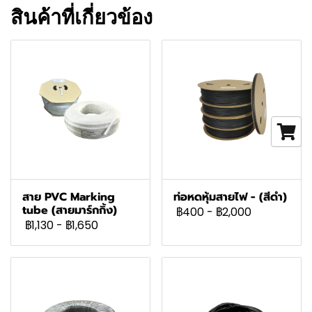
สินค้าที่เกี่ยวข้อง
สาย PVC Marking
ท่อหดหุ้มสายไฟ - (สีดำ)
tube (สายมาร์กกิ้ง)
฿400
-
฿2,000
฿1,130
-
฿1,650