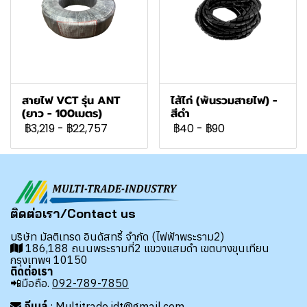
สายไฟ VCT รุ่น ANT
ไส้ไก่ (พันรวมสายไฟ) -
(ยาว - 100เมตร)
สีดำ
฿3,219
-
฿22,757
฿40
-
฿90
ติดต่อเรา/Contact us
บริษัท มัลติเทรด อินดัสทรี้ จำกัด (ไฟฟ้าพระราม2)
186,188 ถนนพระรามที่2 แขวงแสมดำ เขตบางขุนเทียน
กรุงเทพฯ 10150
ติดต่อเรา
📲มือถือ.
092-789-7850
อีเมล์
: Multitrade.idt@gmail.com