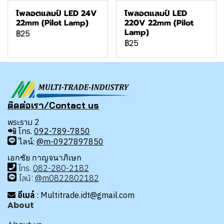
ไพลอตแลมป์ LED 24V
ไพลอตแลมป์ LED
22mm (Pilot Lamp)
220V 22mm (Pilot
Lamp)
฿25
฿25
ติดต่อเรา/Contact us
พระราม 2
📲
โทร.
092-789-7850
ไลน์:
@m-0927897850
เอกชัย กาญจนาภิเษก
โทร
.
08
2-280-2182
ไลน์:
@m0822802182
อีเมล์
: Multitrade.idt@gmail.com
About