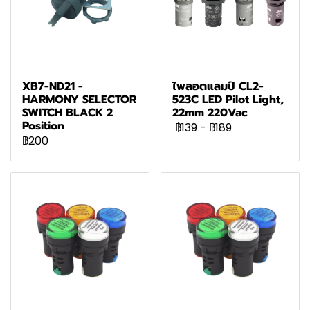
XB7-ND21 -
ไพลอตแลมป์ CL2-
HARMONY SELECTOR
523C LED Pilot Light,
SWITCH BLACK 2
22mm 220Vac
Position
฿139
-
฿189
฿200