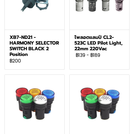
XB7-ND21 -
ไพลอตแลมป์ CL2-
HARMONY SELECTOR
523C LED Pilot Light,
SWITCH BLACK 2
22mm 220Vac
Position
฿139
-
฿189
฿200