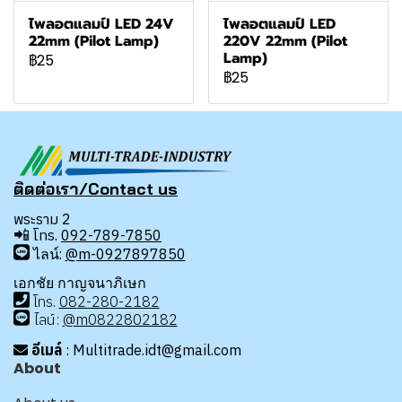
ไพลอตแลมป์ LED 24V
ไพลอตแลมป์ LED
22mm (Pilot Lamp)
220V 22mm (Pilot
Lamp)
฿25
฿25
ติดต่อเรา/Contact us
พระราม 2
📲
โทร.
092-789-7850
ไลน์:
@m-0927897850
เอกชัย กาญจนาภิเษก
โทร
.
08
2-280-2182
ไลน์:
@m0822802182
อีเมล์
: Multitrade.idt@gmail.com
About