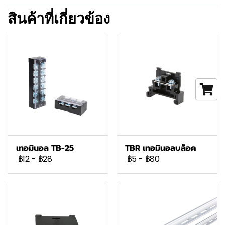
สินค้าที่เกี่ยวข้อง
เทอมินอล TB-25
TBR เทอมินอลบล็อค
฿12
-
฿28
฿5
-
฿80