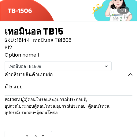
1/1
เทอมินอล TB15
SKU : 18144
เทอมินอล TB1506
฿12
Option name 1
เทอมินอล TB1506
คำอธิบายสินค้าแบบย่อ
มี 5 แบบ
หมวดหมู่:
ตู้คอนโทรลและอุปกรณ์ประกอบตู้
,
อุปกรณ์ประกอบตู้คอนโทรล
,
อุปกรณ์ประกอบ-ตู้คอนโทรล
,
อุปกรณ์ประกอบ-ตู้คอนโทรล