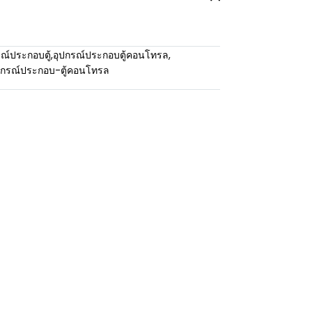
ณ์ประกอบตู้
,
อุปกรณ์ประกอบตู้คอนโทรล
,
ปกรณ์ประกอบ-ตู้คอนโทรล