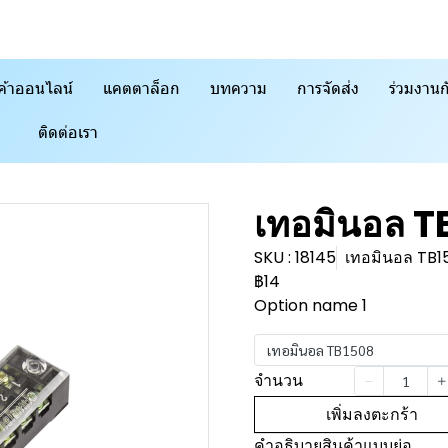
ค้าออนไลน์
แคตตาล็อก
บทความ
การจัดส่ง
ร่วมงานก
ติดต่อเรา
เทอมินอล T
SKU : 18145
เทอมินอล TB1
฿14
Option name 1
เทอมินอล TB1508
จำนวน
เพิ่มลงตะกร้า
คำอธิบายสินค้าแบบย่อ