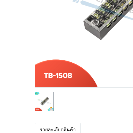
รายละเอียดสินค้า