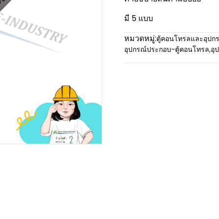
มี 5 แบบ
หมวดหมู่:
ตู้คอนโทรลและอุปกร
อุปกรณ์ประกอบ-ตู้คอนโทรล
,
อุ