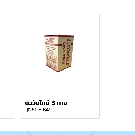
นิววันไทม์ 3 ทาง
฿250
-
฿490