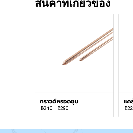
สินค้าที่เกี่ยวข้อง
กราวด์หรอดชุบ
แคล
฿240
-
฿290
฿22