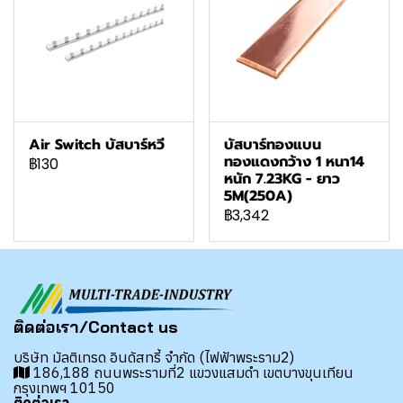
Air Switch บัสบาร์หวี
บัสบาร์ทองแบน
ทองแดงกว้าง 1 หนา14
฿130
หนัก 7.23KG - ยาว
5M(250A)
฿3,342
ติดต่อเรา/Contact us
บริษัท มัลติเทรด อินดัสทรี้ จำกัด (ไฟฟ้าพระราม2)
186,188 ถนนพระรามที่2 แขวงแสมดำ เขตบางขุนเทียน
กรุงเทพฯ 10150