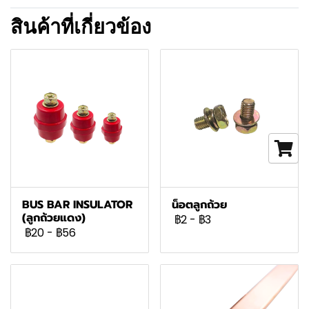
สินค้าที่เกี่ยวข้อง
BUS BAR INSULATOR
น็อตลูกถ้วย
(ลูกถ้วยแดง)
฿2
-
฿3
฿20
-
฿56