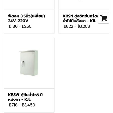
พัดลม 3.5นิ้ว(เหลี่ยม)
KBSN ตู้สวิทซ์บอร์ดกัน
24V-220V
น้ำไม่มีหลังคา - KJL
฿180
-
฿250
฿822
-
฿3,268
KBSW ตู้กันน้ำไซร์ มี
หลังคา - KJL
฿718
-
฿3,450