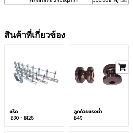
ฟรีฟอร์มหุ้ม 240sq.mm
366.00บาท/1ชิ้น
สินค้าที่เกี่ยวข้อง
แร็ค
ลูกถ้วยแรงต่ำ
฿30
-
฿128
฿49