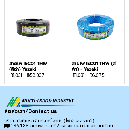
สายไฟ IEC01 THW
สายไฟ IEC01 THW (สี
(สีดำ) Yazaki
ฟ้า) - Yazaki
฿1,031
-
฿58,337
฿1,031
-
฿6,675
ติดต่อเรา/Contact us
บริษัท มัลติเทรด อินดัสทรี้ จำกัด (ไฟฟ้าพระราม2)
186,188 ถนนพระรามที่2 แขวงแสมดำ เขตบางขุนเทียน