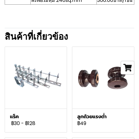
ฟรีฟอร์มหุ้ม 240sq.mm
366.00บาท/1ชิ้น
สินค้าที่เกี่ยวข้อง
แร็ค
ลูกถ้วยแรงต่ำ
฿30
-
฿128
฿49