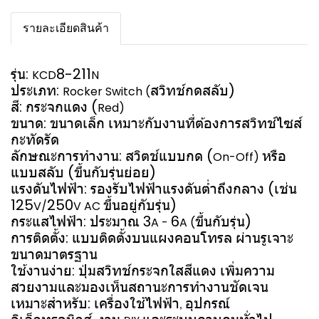
รายละเอียดสินค้า
รุ่น:
8-211
KCD
N
ประเภท:
สวิทช์กดสลับ)
Rocker Switch (
สี: กระจกแดง (
Red)
ขนาด: ขนาดเล็ก เหมาะกับงานที่ต้องการสวิทช์ไซส์
กะทัดรัด
ลักษณะการทำงาน: สวิตช์แบบกด (
หรือ
On-Off)
แบบสลับ (ขึ้นกับรุ่นย่อย)
แรงดันไฟฟ้า: รองรับไฟฟ้าแรงดันต่ำถึงกลาง (เช่น
125
250
ขึ้นอยู่กับรุ่น)
V/
V AC
กระแสไฟฟ้า: ประมาณ 3
6
ขึ้นกับรุ่น)
A -
A (
การติดตั้ง: แบบติดตั้งบนแผงคอนโทรล ผ่านรูเจาะ
ขนาดมาตรฐาน
ใช้งานง่าย: ปุ่มสวิทช์กระจกใสสีแดง เพิ่มความ
สวยงามและมองเห็นสถานะการทำงานชัดเจน
เหมาะสำหรับ: เครื่องใช้ไฟฟ้า
อุปกรณ์
,